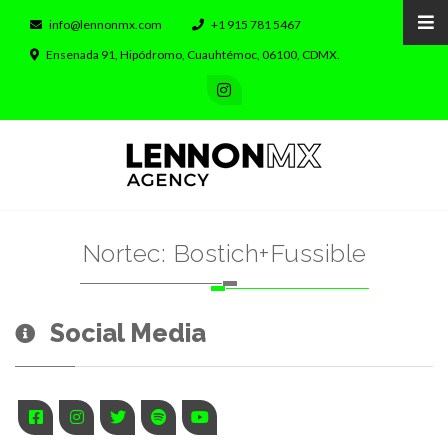
info@lennonmx.com
+1 915 781 5467
Ensenada 91, Hipódromo, Cuauhtémoc, 06100, CDMX.
Nortec: Bostich+Fussible
Social Media