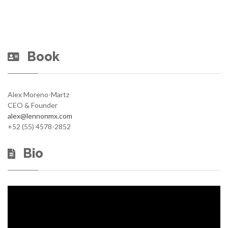
Book
Alex Moreno-Martz
CEO & Founder
alex@lennonmx.com
+52 (55) 4578-2852
Bio