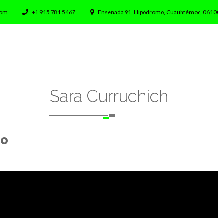
com
+1 915 781 5467
Ensenada 91, Hipódromo, Cuauhtémoc, 0610
Sara Curruchich
io