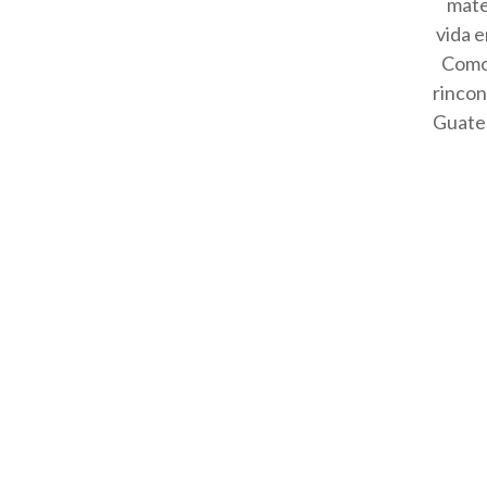
mate
vida 
Como 
rincon
Guatem