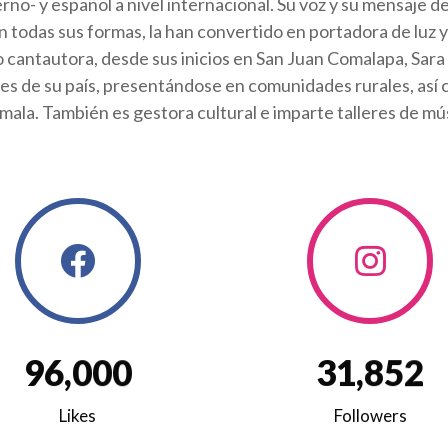
rno- y español a nivel internacional. Su voz y su mensaje d
en todas sus formas, la han convertido en portadora de lu
cantautora, desde sus inicios en San Juan Comalapa, Sara
es de su país, presentándose en comunidades rurales, así
ala. También es gestora cultural e imparte talleres de m
9
6
,
0
0
0
3
1
,
8
5
2
Likes
Followers